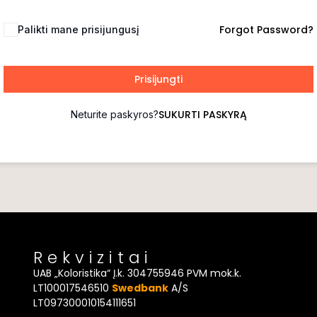
Forgot Password?
Palikti mane prisijungusį
Prisijungti
SUKURTI PASKYRĄ
Neturite paskyros?
Rekvizitai
UAB „Koloristika“ Į.k. 304755946 PVM mok.k.
LT100017546510
Swedbank
A/S
LT097300010154111651