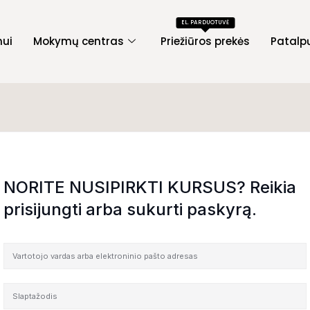
EL. PARDUOTUVĖ
mui
Mokymų centras
Priežiūros prekės
Patalp
NORITE NUSIPIRKTI KURSUS? Reikia
prisijungti arba sukurti paskyrą.