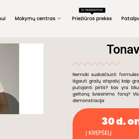
EL. PARDUOTUVĖ
mui
Mokymų centras
Priežiūros prekės
Patalp
Tonav
Nemoki suskaičiuoti formulės?
išgauti gražų atspalvį kaip gr
putojanti pirtis? kas yra bli
geltoną šviesinimo foną? V
demonstracija
30 d. 
Į KREPŠELĮ