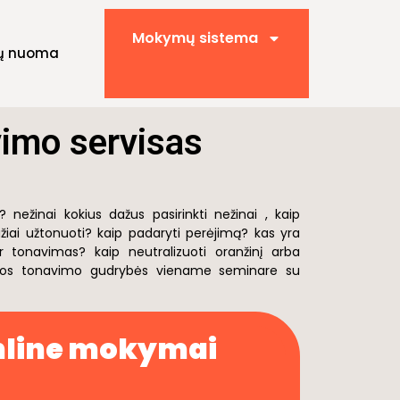
Mokymų sistema
ų nuoma
imo servisas
 nežinai kokius dažus pasirinkti nežinai , kaip
ažiai užtonuoti? kaip padaryti perėjimą? kas yra
ur tonavimas? kaip neutralizuoti oranžinį arba
isos tonavimo gudrybės viename seminare su
online mokymai