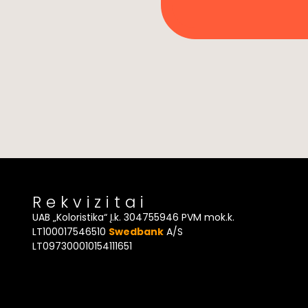
Rekvizitai
UAB „Koloristika“ Į.k. 304755946 PVM mok.k.
LT100017546510
Swedbank
A/S
LT097300010154111651