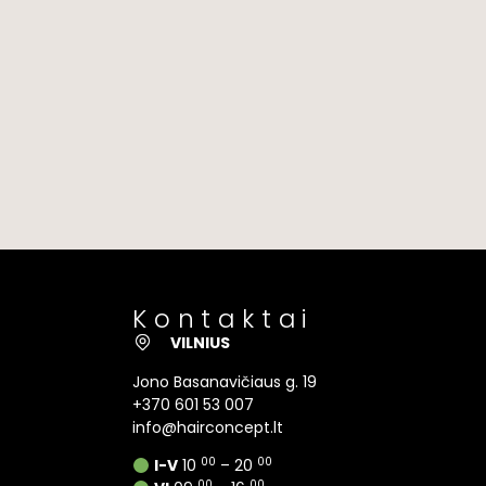
Kontaktai
VILNIUS
Jono Basanavičiaus g. 19
+370 601 53 007
info@hairconcept.lt
00
00
I-V
10
– 20
00
00