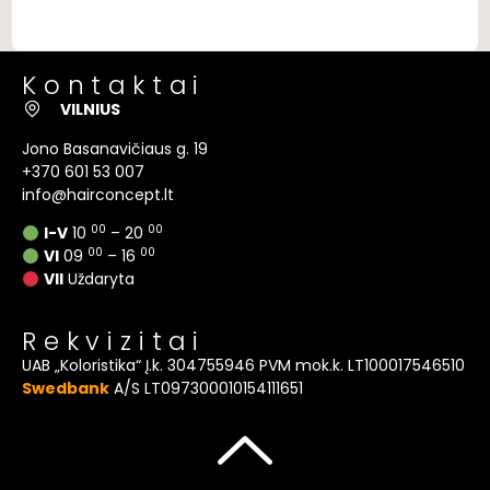
Kontaktai
VILNIUS
Jono Basanavičiaus g. 19
+370 601 53 007
info@hairconcept.lt
00
00
I-V
10
– 20
00
00
VI
09
– 16
VII
Uždaryta
Rekvizitai
UAB „Koloristika“ Į.k. 304755946 PVM mok.k. LT100017546510
Swedbank
A/S LT097300010154111651