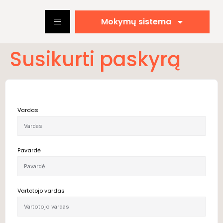
Mokymų sistema
Susikurti paskyrą
Vardas
Pavardė
Vartotojo vardas